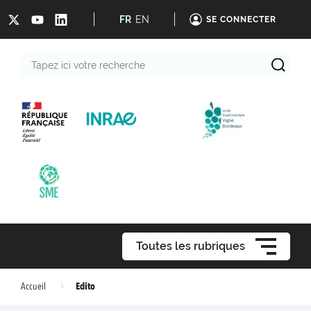
FR
EN
SE CONNECTER
Tapez
ici
votre
recherche
Toutes les rubriques
Edito
Accueil